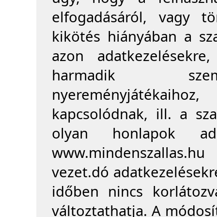
elfogadásáról, vagy tö
kikötés hiányában a sz
azon adatkezelésekre
harmadik szemé
nyereményjátékaih
kapcsolódnak, ill. a sz
olyan honlapok ada
www.mindenszallas.hu 
vezet.dó adatkezelésekre
időben nincs korlátozv
változtathatja. A módosít