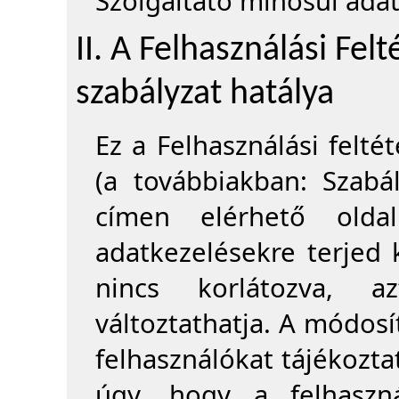
Szolgáltató minősül ada
II. A Felhasználási Fel
szabályzat hatálya
Ez a Felhasználási felté
(a továbbiakban: Szabá
címen elérhető oldal
adatkezelésekre terjed 
nincs korlátozva, a
változtathatja. A módosít
felhasználókat tájékoztat
úgy, hogy a felhaszn