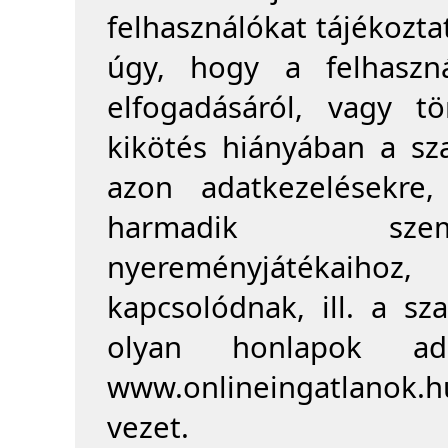
felhasználókat tájékoztat
úgy, hogy a felhaszn
elfogadásáról, vagy tö
kikötés hiányában a sz
azon adatkezelésekre
harmadik szemé
nyereményjátékaih
kapcsolódnak, ill. a sz
olyan honlapok ada
www.onlineingatlanok.h
vezet.