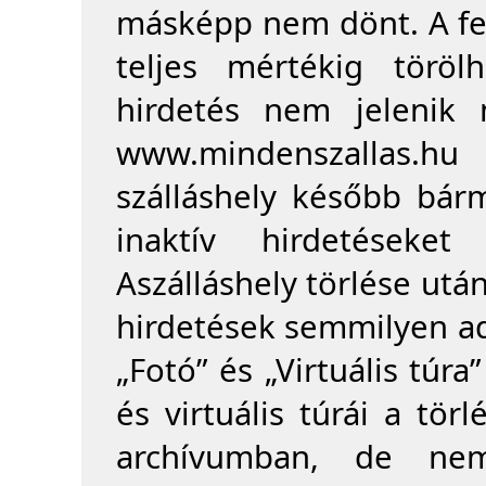
másképp nem dönt. A fel
teljes mértékig töröl
hirdetés nem jelenik 
www.mindenszallas.
szálláshely később bárm
inaktív hirdetéseke
Aszálláshely törlése utá
hirdetések semmilyen ad
„Fotó” és „Virtuális túr
és virtuális túrái a tör
archívumban, de nem