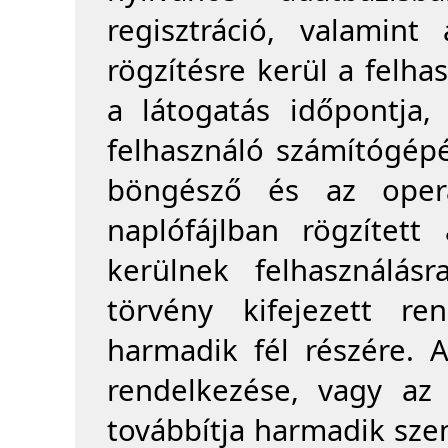
regisztráció, valamin
rögzítésre kerül a felh
a látogatás időpontja
felhasználó számítógép
böngésző és az operá
naplófájlban rögzített 
kerülnek felhasználás
törvény kifejezett re
harmadik fél részére. 
rendelkezése, vagy az 
továbbítja harmadik szem