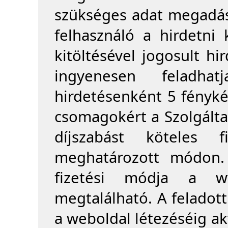
szükséges adat megadása
felhasználó a hirdetni 
kitöltésével jogosult hi
ingyenesen feladha
hirdetésenként 5 fényké
csomagokért a Szolgálta
díjszabást köteles f
meghatározott módon. 
fizetési módja a ww
megtalálható. A feladott 
a weboldal létezéséig akt