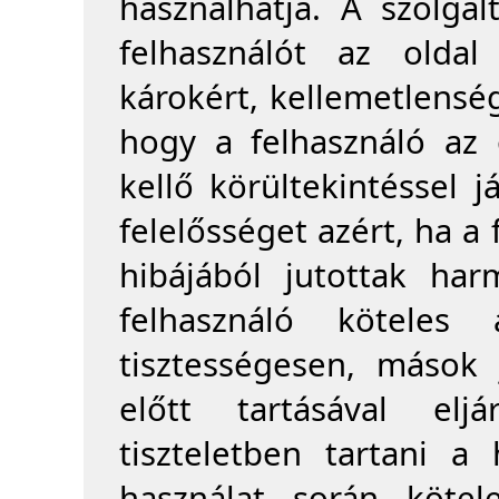
használhatja. A szolgál
felhasználót az oldal
károkért, kellemetlensé
hogy a felhasználó az
kellő körültekintéssel j
felelősséget azért, ha a 
hibájából jutottak ha
felhasználó köteles
tisztességesen, mások
előtt tartásával elj
tiszteletben tartani a
használat során kötel