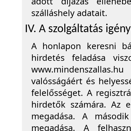
adott díjazás ellenéb
szálláshely adatait.
IV. A szolgáltatás igén
A honlapon keresni bá
hirdetés feladása visz
www.mindenszallas.hu 
valósságáért és helyess
felelősséget. A regiszt
hirdetők számára. Az 
megadása. A második
megadása. A felhaszná