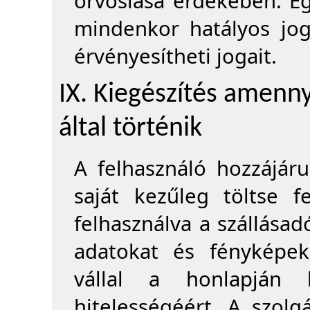
orvoslása érdekében. E
mindenkor hatályos jog
érvényesítheti jogait.
IX. Kiegészítés amennyi
által történik
A felhasználó hozzájáru
saját kezűleg töltse f
felhasználva a szállása
adatokat és fényképek
vállal a honlapján
hitelességéért. A szolgá