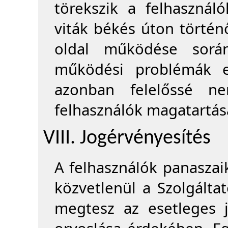
törekszik a felhasznál
viták békés úton történ
oldal működése során
működési problémák el
azonban felelőssé n
felhasználók magatartásá
VIII. Jogérvényesítés
A felhasználók panaszaik
közvetlenül a Szolgálta
megtesz az esetleges 