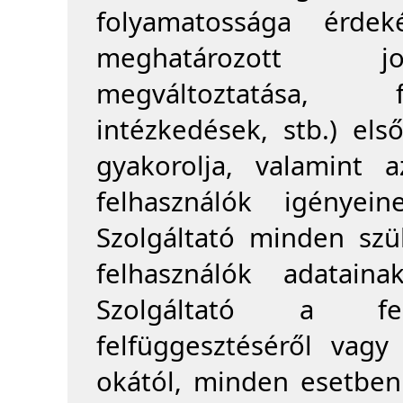
folyamatossága érde
meghatározott jog
megváltoztatása, f
intézkedések, stb.) el
gyakorolja, valamint 
felhasználók igényei
Szolgáltató minden sz
felhasználók adatain
Szolgáltató a felh
felfüggesztéséről vagy
okától, minden esetben 