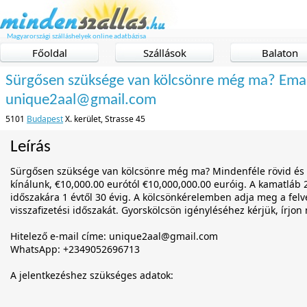
Magyarországi szálláshelyek online adatbázisa
Főoldal
Szállások
Balaton
Sürgősen szüksége van kölcsönre még ma? Emai
unique2aal@gmail.com
5101
Budapest
X. kerület, Strasse 45
Leírás
Sürgősen szüksége van kölcsönre még ma? Mindenféle rövid és 
kínálunk, €10,000.00 eurótól €10,000,000.00 euróig. A kamatláb 2%
időszakára 1 évtől 30 évig. A kölcsönkérelemben adja meg a felv
visszafizetési időszakát. Gyorskölcsön igényléséhez kérjük, írjon
Hitelező e-mail címe: unique2aal@gmail.com
WhatsApp: +2349052696713
A jelentkezéshez szükséges adatok: